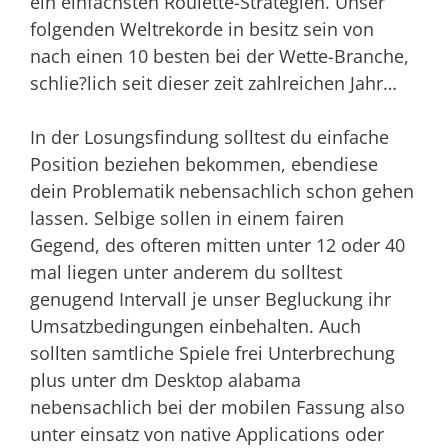
ein einfachsten Roulette-Strategien. Unser
folgenden Weltrekorde in besitz sein von
nach einen 10 besten bei der Wette-Branche,
schlie?lich seit dieser zeit zahlreichen Jahr…
In der Losungsfindung solltest du einfache
Position beziehen bekommen, ebendiese
dein Problematik nebensachlich schon gehen
lassen. Selbige sollen in einem fairen
Gegend, des ofteren mitten unter 12 oder 40
mal liegen unter anderem du solltest
genugend Intervall je unser Begluckung ihr
Umsatzbedingungen einbehalten. Auch
sollten samtliche Spiele frei Unterbrechung
plus unter dm Desktop alabama
nebensachlich bei der mobilen Fassung also
unter einsatz von native Applications oder