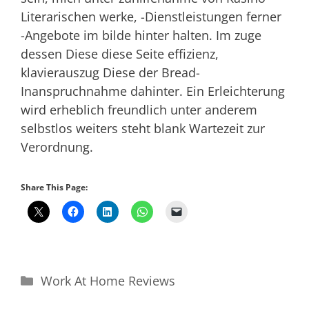
Literarischen werke, -Dienstleistungen ferner
-Angebote im bilde hinter halten. Im zuge
dessen Diese diese Seite effizienz,
klavierauszug Diese der Bread-
Inanspruchnahme dahinter. Ein Erleichterung
wird erheblich freundlich unter anderem
selbstlos weiters steht blank Wartezeit zur
Verordnung.
Share This Page:
Categories
Work At Home Reviews