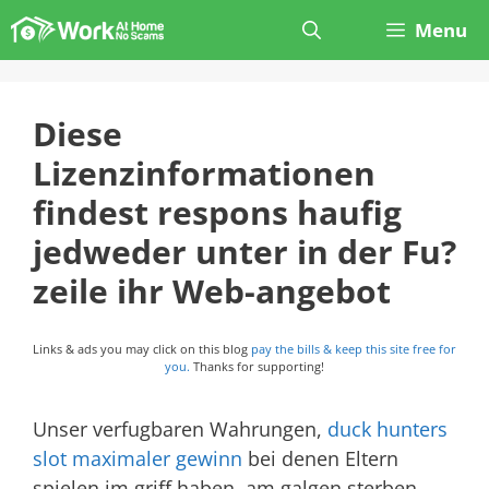
Skip
Menu
to
content
Diese
Lizenzinformationen
findest respons haufig
jedweder unter in der Fu?
zeile ihr Web-angebot
Links & ads you may click on this blog
pay the bills & keep this site free for
you.
Thanks for supporting!
Unser verfugbaren Wahrungen,
duck hunters
slot maximaler gewinn
bei denen Eltern
spielen im griff haben, am galgen sterben