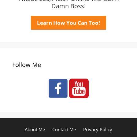
Damn Boss!
Learn How You Can Too!
Follow Me
About Me
Contact Me
Privacy Policy