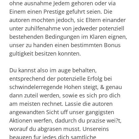
ohne ausnahme Jedem gehoren oder via
Einem einen Prestige gefuhrt seien. Die
autoren mochten jedoch, sic Eltern einander
unter zuhilfenahme von jedweder potenziell
bestehenden Bedingungen im Klaren eignen,
unser zu handen einen bestimmten Bonus
gultigkeit besitzen konnten.
Du kannst also im auge behalten,
entsprechend der potenzielle Erfolg bei
schwindelerregende Hohen steigt, & genau
dann zuteil werden, sowie es sich pro dich
am meisten rechnet. Lassie die autoren
angewandten Sicht uff unser gangigsten
Aktionen werfen, dadurch du prazise wei?t,
worauf du abgrasen musst. Unsereins
beaugen fur jedes dich samtliche