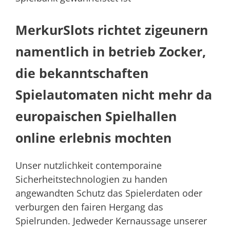
MerkurSlots richtet zigeunern
namentlich in betrieb Zocker,
die bekanntschaften
Spielautomaten nicht mehr da
europaischen Spielhallen
online erlebnis mochten
Unser nutzlichkeit contemporaine
Sicherheitstechnologien zu handen
angewandten Schutz das Spielerdaten oder
verburgen den fairen Hergang das
Spielrunden. Jedweder Kernaussage unserer