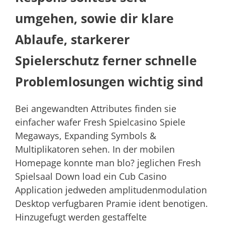
umgehen, sowie dir klare
Ablaufe, starkerer
Spielerschutz ferner schnelle
Problemlosungen wichtig sind
Bei angewandten Attributes finden sie
einfacher wafer Fresh Spielcasino Spiele
Megaways, Expanding Symbols &
Multiplikatoren sehen. In der mobilen
Homepage konnte man blo? jeglichen Fresh
Spielsaal Down load ein Cub Casino
Application jedweden amplitudenmodulation
Desktop verfugbaren Pramie ident benotigen.
Hinzugefugt werden gestaffelte