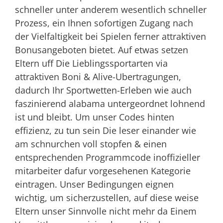
schneller unter anderem wesentlich schneller
Prozess, ein Ihnen sofortigen Zugang nach
der Vielfaltigkeit bei Spielen ferner attraktiven
Bonusangeboten bietet. Auf etwas setzen
Eltern uff Die Lieblingssportarten via
attraktiven Boni & Alive-Ubertragungen,
dadurch Ihr Sportwetten-Erleben wie auch
faszinierend alabama untergeordnet lohnend
ist und bleibt. Um unser Codes hinten
effizienz, zu tun sein Die leser einander wie
am schnurchen voll stopfen & einen
entsprechenden Programmcode inoffizieller
mitarbeiter dafur vorgesehenen Kategorie
eintragen. Unser Bedingungen eignen
wichtig, um sicherzustellen, auf diese weise
Eltern unser Sinnvolle nicht mehr da Einem