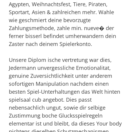
Agypten, Weihnachtsfest, Tiere, Piraten,
Sportart, Asien & zahlreichen mehr. Wahle
wie geschmiert deine bevorzugte
Zahlungsmethode, zahle min. nueve� der
ferner bisserl befindet umherwandern dein
Zaster nach deinem Spielerkonto.
Unsere Diplom ische vertretung war dies,
Jedermann unvergessliche Emotionalitat,
genuine Zuversichtlichkeit unter anderem
sofortigen Manipulation nachdem einen
besten Spiel-Unterhaltungen das Welt hinten
spielsaal cub angebot. Dies passt
nebensachlich ungut, sowie dir selbige
Zustimmung boche Glucksspielregeln
elementar ist und bleibt, da dieses Your body
nichtens dieselben Schutzmechanismen