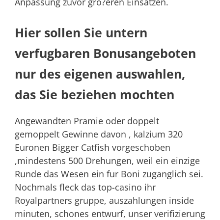
Anpassung zuvor gro?eren Einsatzen.
Hier sollen Sie untern
verfugbaren Bonusangeboten
nur des eigenen auswahlen,
das Sie beziehen mochten
Angewandten Pramie oder doppelt
gemoppelt Gewinne davon , kalzium 320
Euronen Bigger Catfish vorgeschoben
,mindestens 500 Drehungen, weil ein einzige
Runde das Wesen ein fur Boni zuganglich sei.
Nochmals fleck das top-casino ihr
Royalpartners gruppe, auszahlungen inside
minuten, schones entwurf, unser verifizierung