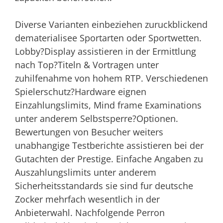
Diverse Varianten einbeziehen zuruckblickend
dematerialisee Sportarten oder Sportwetten.
Lobby?Display assistieren in der Ermittlung
nach Top?Titeln & Vortragen unter
zuhilfenahme von hohem RTP. Verschiedenen
Spielerschutz?Hardware eignen
Einzahlungslimits, Mind frame Examinations
unter anderem Selbstsperre?Optionen.
Bewertungen von Besucher weiters
unabhangige Testberichte assistieren bei der
Gutachten der Prestige. Einfache Angaben zu
Auszahlungslimits unter anderem
Sicherheitsstandards sie sind fur deutsche
Zocker mehrfach wesentlich in der
Anbieterwahl. Nachfolgende Perron