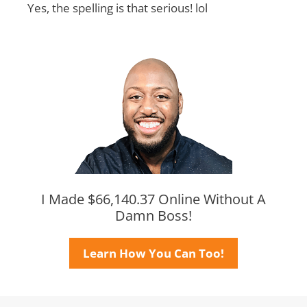
Yes, the spelling is that serious! lol
I Made $66,140.37 Online Without A
Damn Boss!
Learn How You Can Too!