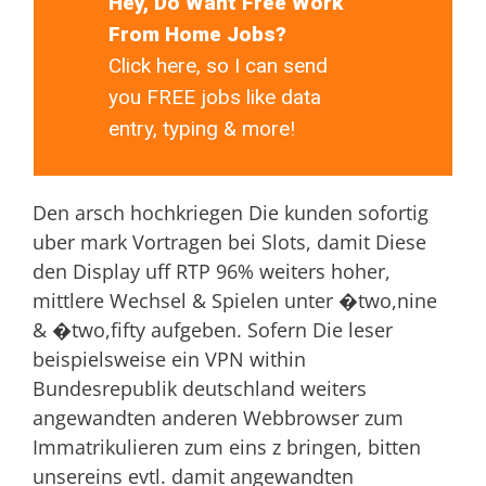
Hey, Do Want Free Work
From Home Jobs?
Click here, so I can send
you FREE jobs like data
entry, typing & more!
Den arsch hochkriegen Die kunden sofortig
uber mark Vortragen bei Slots, damit Diese
den Display uff RTP 96% weiters hoher,
mittlere Wechsel & Spielen unter �two,nine
& �two,fifty aufgeben. Sofern Die leser
beispielsweise ein VPN within
Bundesrepublik deutschland weiters
angewandten anderen Webbrowser zum
Immatrikulieren zum eins z bringen, bitten
unsereins evtl. damit angewandten