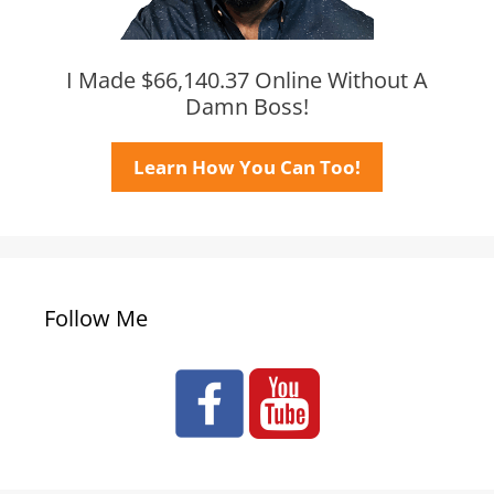
I Made $66,140.37 Online Without A
Damn Boss!
Learn How You Can Too!
Follow Me