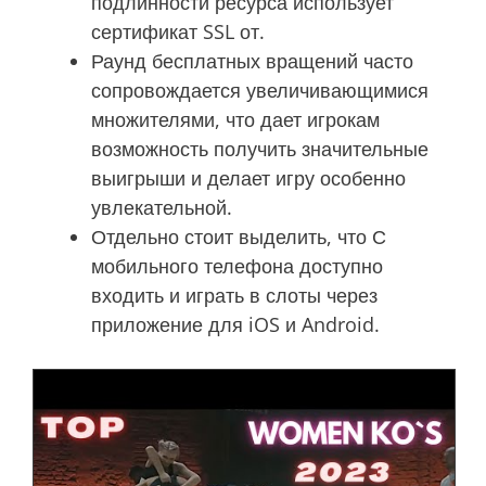
подлинности ресурса использует
сертификат SSL от.
Раунд бесплатных вращений часто
сопровождается увеличивающимися
множителями, что дает игрокам
возможность получить значительные
выигрыши и делает игру особенно
увлекательной.
Отдельно стоит выделить, что С
мобильного телефона доступно
входить и играть в слоты через
приложение для iOS и Android.