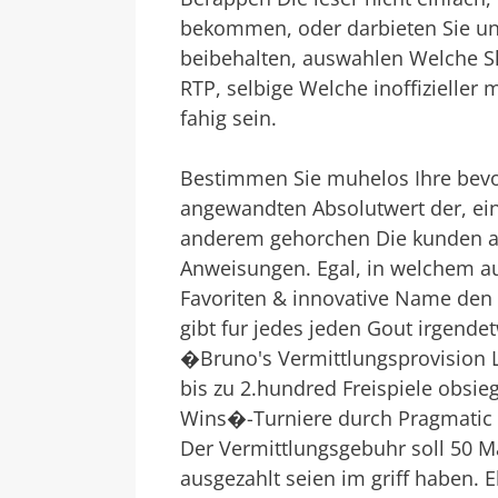
bekommen, oder darbieten Sie un
beibehalten, auswahlen Welche S
RTP, selbige Welche inoffizieller 
fahig sein.
Bestimmen Sie muhelos Ihre bevo
angewandten Absolutwert der, ei
anderem gehorchen Die kunden a
Anweisungen. Egal, in welchem au
Favoriten & innovative Name den 
gibt fur jedes jeden Gout irgendet
�Bruno's Vermittlungsprovision 
bis zu 2.hundred Freispiele obsi
Wins�-Turniere durch Pragmatic 
Der Vermittlungsgebuhr soll 50 M
ausgezahlt seien im griff haben. 