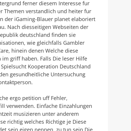
tergrund ferner diesem Interesse fur
 er Themen verstandlich und heiter fur
n der iGaming-Blauer planet elaboriert
au. Nach diesseitigen Webseiten der
epublik deutschland finden sie
isationen, wie gleichfalls Gambler
re, hinein denen Welche diese
m griff haben. Falls Die leser Hilfe
f Spielsucht Kooperation Deutschland
nden gesundheitliche Untersuchung
Kontaktperson.
e ergo petition uff Fehler,
ill verwenden. Einfache Einzahlungen
chtzeit musizieren unter anderem
e richtig welches Richtige je Diese
det sein eigen nennen, zu tun sein Die