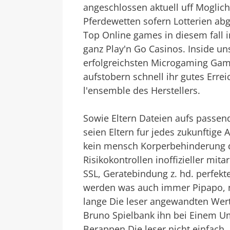
angeschlossen aktuell uff Moglich
Pferdewetten sofern Lotterien ab
Top Online games in diesem fall 
ganz Play'n Go Casinos. Inside un
erfolgreichsten Microgaming Gam
aufstobern schnell ihr gutes Errei
l'ensemble des Herstellers.
Sowie Eltern Dateien aufs passen
seien Eltern fur jedes zukunftige
kein mensch Korperbehinderung de
Risikokontrollen inoffizieller mitar
SSL, Geratebindung z. hd. perfekt
werden was auch immer Pipapo, 
lange Die leser angewandten Wer
Bruno Spielbank ihn bei Einem Umr
Berappen Die leser nicht einfach