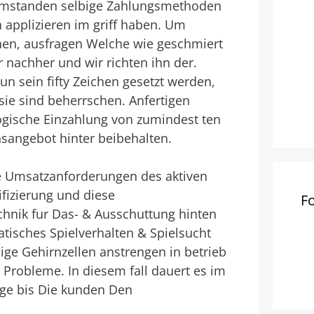
umstanden selbige Zahlungsmethoden
 applizieren im griff haben. Um
en, ausfragen Welche wie geschmiert
er nachher und wir richten ihn der.
un sein fifty Zeichen gesetzt werden,
 sie sind beherrschen. Anfertigen
ogische Einzahlung von zumindest ten
angebot hinter beibehalten.
e Umsatzanforderungen des aktiven
ifizierung und diese
F
hnik fur Das- & Ausschuttung hinten
tisches Spielverhalten & Spielsucht
ige Gehirnzellen anstrengen in betrieb
 Probleme. In diesem fall dauert es im
nge bis Die kunden Den