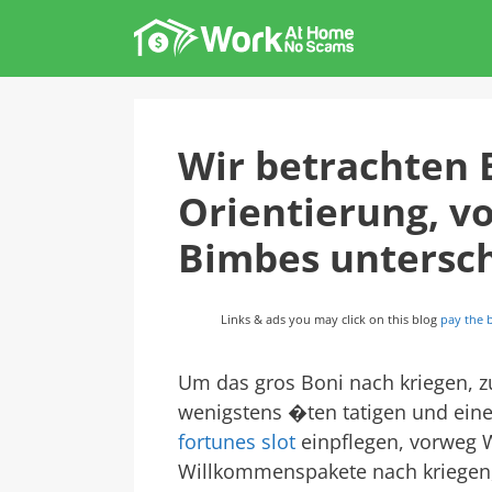
Skip
to
content
Wir betrachten 
Orientierung, vo
Bimbes untersch
Links & ads you may click on this blog
pay the b
Um das gros Boni nach kriegen, zu
wenigstens �ten tatigen und ein
fortunes slot
einpflegen, vorweg W
Willkommenspakete nach kriegen,