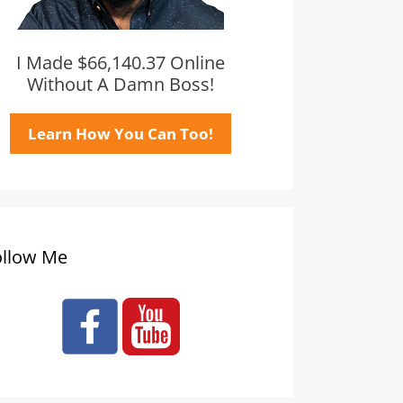
I Made $66,140.37 Online
Without A Damn Boss!
Learn How You Can Too!
ollow Me